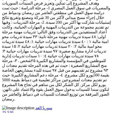
وهدف المشروع إلى تمكين وتعزيز فرص السيدات السوريات
والمصريات في سوق العمل المصري 1- مرحلة الدراسة : حيث تمت
دراسة سوق العمل في منطقتي العاشر من رمضان ودمياط من
خلال إجراء مسح ميداني لأكثر من 30 شركة ومصنع وتفريغ نتائج
إستبيانات شاركت بها أكثر من 200 سيدة. 2- مرحلة التدريبات : وفيها
تم تقديم مجموعة من التدريبات المهنية و المهارات الحياتية، وكانت
أعداد المستفيدين من التدريبات وفق التالي: تدريبات مهنية مرحلة
اولى: ٤٨ سيدة تدريبات مهنية مرحلة تانية: ٣٣ سيدة تدريبات محو
امية مالية ١ : ٤٠ سيدة تدريبات مهارات حياتية ١: ٤٨ سيدة تدريبات
محو امية مالية ٢: ٢٠ سيدة تدريبات مهارات حياتية ٢: ١٥ سيدة
تدريبات ادارة مشاريع صغيرة: ٩٧ سيدة تدريبات مهارات حياتية ٣:
٧٨ سيدة تدريبات مهارات حياتية ٤: ١٠ سيدات تدريبات إدارية
للموظفين في المؤسسة والمشاريع الكبيرة ٢٥شخص . ٣- مرحلة
منح المشاريع الصغيرة : حيث تم في هذه المرحلة تقديم معدات ل
٩٣ مشروع تم تقديمهم من قبل ٩٧ سيدة للبدء بمشاريعهن الخاصة
بقيمة 500يورو لكل مشروع. ٤- مرحلة دعم المشاريع الكبيرة: حيث
تم تقديم معدات لمشروعين مراكز تعليمية في دمياط بقيمة 5000
يورو لكل مركز. كل الشكر لكل من ساهم في نجاح هذا المشروع
لنكون سندا للسيدات بدخول سوق العمل بقوة والاعتماد على ذاتهن.
الصور المرفقة من توزيع المعدات للسيدات في دمياط والعاشر من
رمضان.
سوريا الغد
25
520