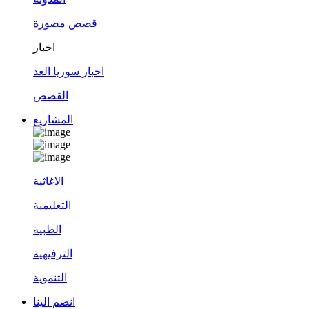
قصص مصورة
اخبار
اخبار سوريا الغد
القصص
المشاريع
الاغاثية
التعليمية
الطبية
الترفيهية
التنموية
انضم الينا