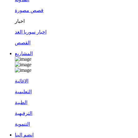
قصص مصورة
اخبار
اخبار سوريا الغد
القصص
المشاريع
الاغاثية
التعليمية
الطبية
الترفيهية
التنموية
انضم الينا