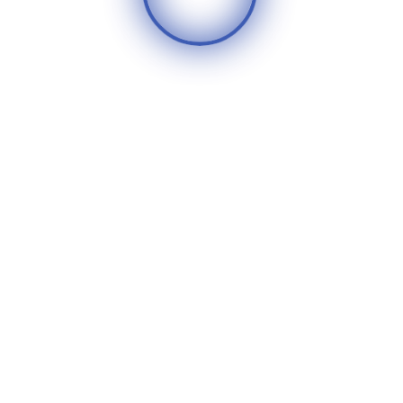
أضف تعليقا
٧ شارع عصام الدالي - أمام مجلس
الدولة - الدقي.