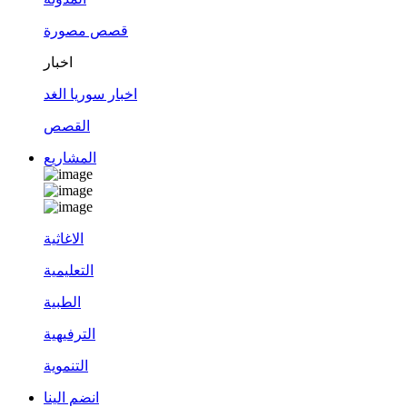
قصص مصورة
اخبار
اخبار سوريا الغد
القصص
المشاريع
الاغاثية
التعليمية
الطبية
الترفيهية
التنموية
انضم الينا