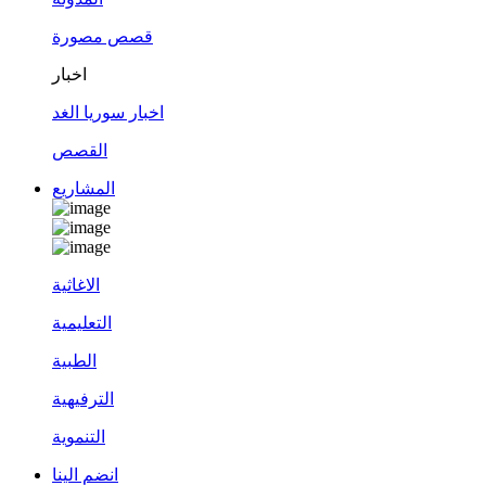
قصص مصورة
اخبار
اخبار سوريا الغد
القصص
المشاريع
الاغاثية
التعليمية
الطبية
الترفيهية
التنموية
انضم الينا