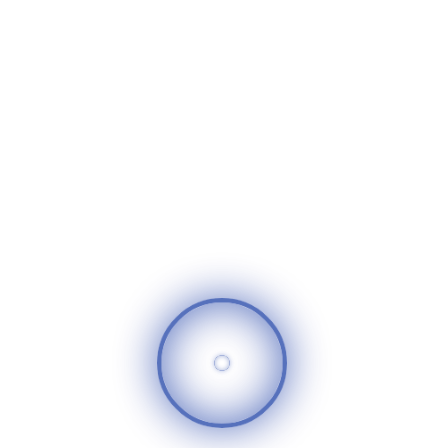
لمدة ثلاث أشهر بمعدل 197 ساعة لكل تدريب حيث استفاد من
هذه التدريبات 48 سيدة وتم صرف بدل حضور للتدريب قيمته 9600
جنيه لكل مشاركة حسب ايام حضورها. ويتم حاليا التحضير لإمتحان
تقييم السيدات من قبل جامعة عين شمس والذي سيكون بتاريخ
26 نوفمبر 2020 حيث تحصل كل متدربة تتجاوز الإمتحان بنجاح
على شهادة مصدقة من جامعة عين شمس بالإختصاص الذي
شاركت به.
سوريا الغد
520
25
تعليقات