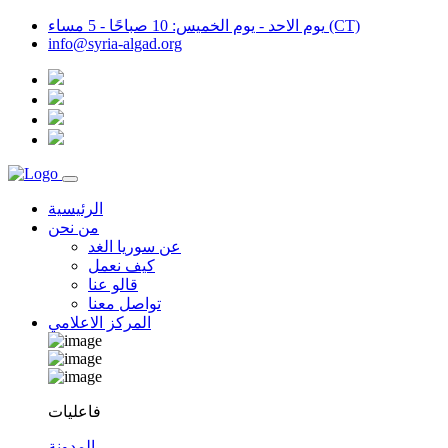
يوم الاحد - يوم الخميس: 10 صباحًا - 5 مساء (CT)
info@syria-algad.org
الرئيسية
من نحن
عن سوريا الغد
كيف نعمل
قالو عنا
تواصل معنا
المركز الاعلامي
فاعليات
المدونة