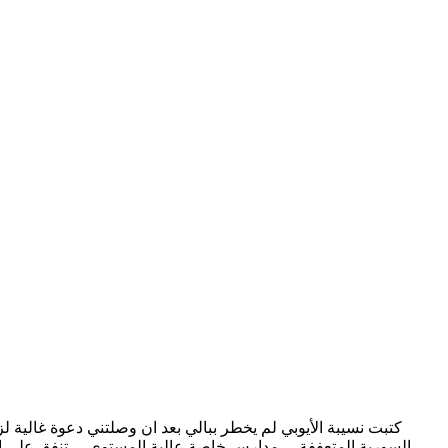
كتبت نسيبة الأيوبي لم يخطر ببالي بعد ان وصلتني دعوة غالية 
السورية المتعففة ... مدارس خاصة عالية المستوى ... تنفق على ا