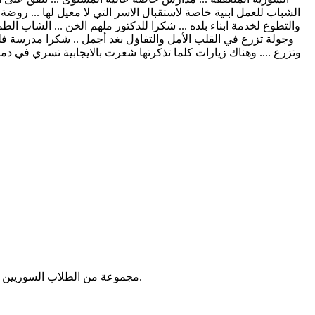
الشباب للعمل ابنية خاصة لاستقبال الاسر التي لا معيل لها ... روض
والتطوع لخدمة ابناء بلده ... شكرا للدكتور ملهم الخن ... الشاب الط
وجولة تزرع في القلب الأمل والتفاؤل بغد أجمل .. شكرا مدرسة فلك 
وتزرع .... وهناك زيارات كلما تذكرتها شعرت بالايجابية تسري في دمك .
مجموعة من الطلاب السوريين اللذين عملوا على تقديم المساعدات العاجلة للاجئين السوريين الذين قدموا إلى جمهورية مصر العربية مع بداية الأزمة السورية في عام ٢٠١١.