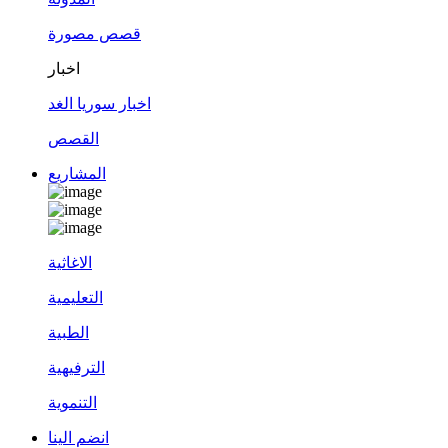
قصص مصورة
اخبار
اخبار سوريا الغد
القصص
المشاريع
الاغاثية
التعليمية
الطبية
الترفيهية
التنموية
انضم الينا