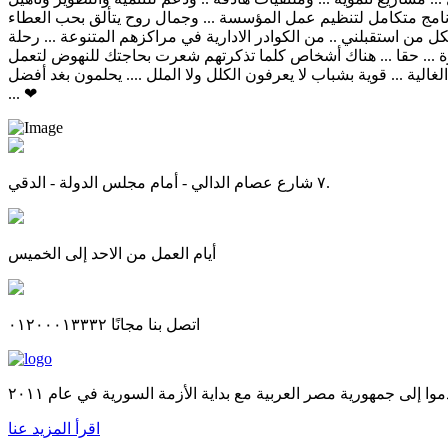
 برنامج متكامل لتنظيم عمل المؤسسة ... وجمال روح يتألق بحب العطاء
كل من استقبلني .. من الكوادر الادارية في مراكزهم المتنوعة ... رحلة
يزة ... حقا ... هناك أشخاص كلما تذكرتهم شعرت بحاجتك للنهوض لتعمل
الية ... قوية بشباب لا يعرفون الكلل ولا الملل .... يحلمون بغد أفضل
... ❤
٧ شارع عصام الدالي - أمام مجلس الدولة - الدقي.
أيام العمل من الاحد إلى الخميس
اتصل بنا مجانًا ٠١٢٠٠٠١٣٣٣٢
اقرأ المزيد عنا