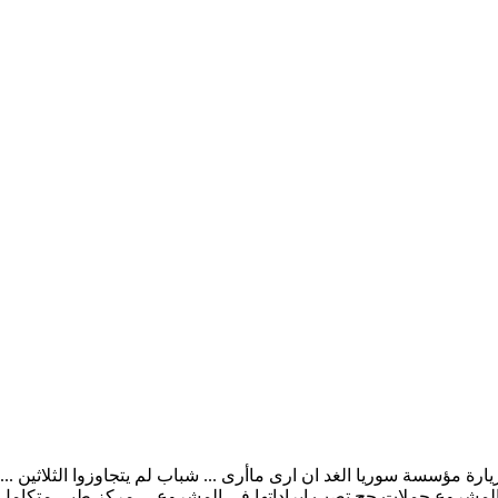
لزيارة مؤسسة سوريا الغد ان ارى ماأرى ... شباب لم يتجاوزوا الثلاثي
لمشروع حملات حج تصب ايراداتها في المشروع ... مركز طبي متكامل ... 