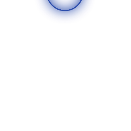
أضف تعليقا
٧ شارع عصام الدالي - أمام مجلس
الدولة - الدقي.