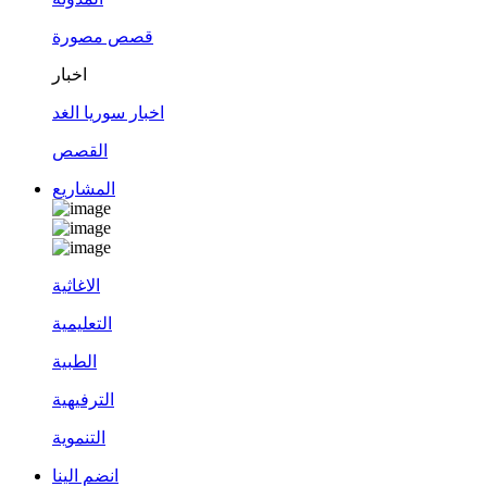
قصص مصورة
اخبار
اخبار سوريا الغد
القصص
المشاريع
الاغاثية
التعليمية
الطبية
الترفيهية
التنموية
انضم الينا