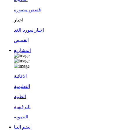
قصص مصورة
اخبار
اخبار سوريا الغد
القصص
المشاريع
الاغاثية
التعليمية
الطبية
الترفيهية
التنموية
انضم الينا