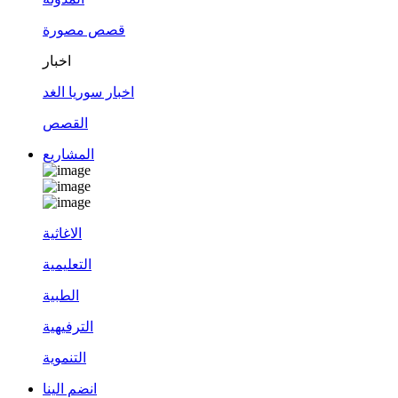
قصص مصورة
اخبار
اخبار سوريا الغد
القصص
المشاريع
الاغاثية
التعليمية
الطبية
الترفيهية
التنموية
انضم الينا