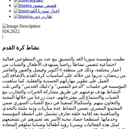
قصص مصورة
اخبار سوريا الغد
تقارير دورية
926,2022
|
نشاط كرة القدم
نظمت مؤسسة سوريا الغد بالتنسيق مع عدد من المتطوعين فعالية
اجتماعية تتضمن نشاطاً رياضياً يستهدف الأطفال والشباب من
أعمار مختلفة، وذلك في منطقة 6 أكتوبر وفيصل والعبور والعاشر
من رمضان، تدربوا من خلاله على أساسيات كرة القدم بالإضافة إلى
العمل على تطوير مهاراتهم الجسدية والعقلية. كما ساهمت
المؤسسة في جلسات "الدعم النفسي" و"دليلك الخدمي" والتي تلت
النشاط بهدف توعيتهم عن طريق مشاركة الخبرات والتجارب مع
الشباب والاستماع إلى مقترحاتهم، حيث زرعنا من خلالها المحبة
والتعاون بينهم. واستكمالاً لسعينا في دمج الشباب السوري ضمن
المجتمع المصري, تضمن النشاط عدة مباريات ودية مليئة بالتحدي
والمنافسة بعد إقامة حلقة تعارف تشتمل على أنشطة المؤسسة
وخدماتها. استطعنا حصاد محبة الأسر بعد تعبيرهم عن تشجيعهم
لمثل هذه الفعاليات ويسرنا رؤية أطفالنا وشبابنا تملؤهم السعادة