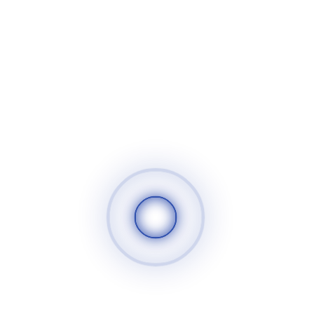
وكان لنا الشرف بحضور عدد من المنظمات الدولية والمؤسسات
الشريكة وشخصيات سورية ومصرية ورجال أعمال وحضور السيدات
الحاصلات على المنح المالية الخاصة بالمشروع. نفتخر بتنظيم
المؤتمر النهائي ′′ يمكننا من اجل ريادة الاعمال النسائية ′′
بالتعاون مع المنظمة الايطالية ′′ MAIS ′′ ومنظمة التعاون
الايطالية. هذا جزء من انجازات وانشطة مشروع ′′ وي يمكن ′′
الذي يهدف الى دعم وتشجيع المراة على تحقيق الاكتفاء الذاتي
من خلال توفير التدريب المهني والاداري والمنح للنساء ورجال
الاعمال لمساعدتها على تاسيس مشاريعها الصغيرة الخاصة.
عقد المؤتمر في المبنى اليوناني في ساحة التحرير يوم الاثنين 26
اكتوبر 2021. وضم المؤتمر عدة مشاركات وخطابات فعالة منها:
مشاركة مدير المشروع من منظمة الدعم الايطالية MAIS MAIS
السيدة ناتاشا وكلمة مدير مؤسسة سوريا الجاد للاغاثة د. ملهام
الخان وكلمة ممثلة منظمة التعاون الايطالية السيدة ايلينا شاركنا
بعض النساء (رجال الاعمال) ايضا قصص نجاحهن وتحدياتهن
وصعوباتهن حتى يتمكنن من اطلاق مشاريعهن الخاصة وتصبح
رموز نجاح. تضمن المؤتمر غداء و مشاركة فنية. تشرفنا بحضور