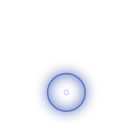
اليوم أنشطة وفقرات ترفيهية مثل فقرة الساحر والمهرج
بالإضافة إلى السباحة، ثم تم توزيع ملابس وحلوى لجميع
الأطفال. سررنا بوجودهم وبرؤيتهم مبتهجين.
سوريا الغد
520
25
تعليقات