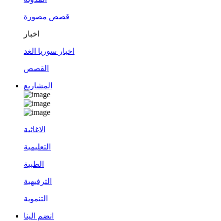
قصص مصورة
اخبار
اخبار سوريا الغد
القصص
المشاريع
الاغاثية
التعليمية
الطبية
الترفيهية
التنموية
انضم الينا