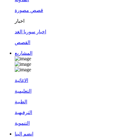
قصص مصورة
اخبار
اخبار سوريا الغد
القصص
المشاريع
الاغاثية
التعليمية
الطبية
الترفيهية
التنموية
انضم الينا