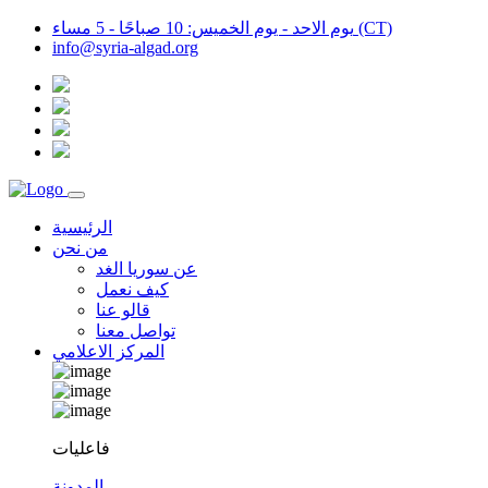
يوم الاحد - يوم الخميس: 10 صباحًا - 5 مساء (CT)
info@syria-algad.org
الرئيسية
من نحن
عن سوريا الغد
كيف نعمل
قالو عنا
تواصل معنا
المركز الاعلامي
فاعليات
المدونة