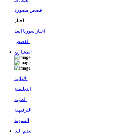
قصص مصورة
اخبار
اخبار سوريا الغد
القصص
المشاريع
الاغاثية
التعليمية
الطبية
الترفيهية
التنموية
انضم الينا