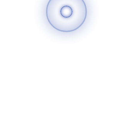
سوريا الغد
520
25
تعليقات