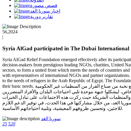
قصص مصورة
اخبار سوريا الغد
تقارير دورية
56,2024
|
Syria AlGad participated in The Dubai Internation
Syria AlGad Relief Foundation emerged effectively after its particip
decision-makers from prestigious leading NGOs, charities, United Nati
sectors, to form a united front which meets the needs of countries and
with representatives of international NGOs and partner organizations
to the needs of refugees in the Arab Republic of Egypt. The Foundation'
their basic needs. برزت مؤسسة سوريا الغد للإغاثة كلاعبٍ فعال بعد مشاركتها في معرض ومؤتمر دبي الدولي للإغاثة والتطوير، وهو الحدث الذي جمع نخبة من صناع القرار من المنظمات غير الحكومية
اص، ليشكلوا جبهة موحدة تلبي احتياجات البلدان والأفراد المتضررين
ية والمنظمات الشريكة حيث ركزت هذه الاجتماعات على تبادل الخبرات
ريا الغد، من خلال مشاركتها في هذا الحدث، في توفير الدعم اللازم
للاجئين، وتحسين ظروفهم المعيشية، وتلبية احتياجاتهم الأساسية.
سوريا الغد
25
520