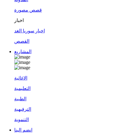
قصص مصورة
اخبار
اخبار سوريا الغد
القصص
المشاريع
الاغاثية
التعليمية
الطبية
الترفيهية
التنموية
انضم الينا