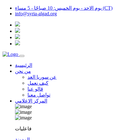
يوم الاحد - يوم الخميس: 10 صباحًا - 5 مساء (CT)
info@syria-algad.org
الرئيسية
من نحن
عن سوريا الغد
كيف نعمل
قالو عنا
تواصل معنا
المركز الاعلامي
فاعليات
المدونة